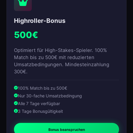
Highroller-Bonus
500€
Optimiert für High-Stakes-Spieler. 100%
Match bis zu 500€ mit reduzierten
Umsatzbedingungen. Mindesteinzahlung
300€.
100% Match bis zu 500€
Nur 30-fache Umsatzbedingung
Alle 7 Tage verfügbar
3 Tage Bonusgültigkeit
Bonus beanspruchen