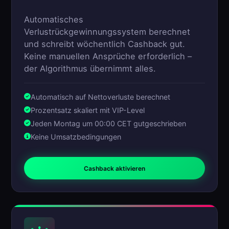
Automatisches
Verlustrückgewinnungssystem berechnet
und schreibt wöchentlich Cashback gut.
Keine manuellen Ansprüche erforderlich –
der Algorithmus übernimmt alles.
Automatisch auf Nettoverluste berechnet
Prozentsatz skaliert mit VIP-Level
Jeden Montag um 00:00 CET gutgeschrieben
Keine Umsatzbedingungen
Cashback aktivieren