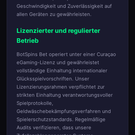
Geschwindigkeit und Zuverlässigkeit auf
allen Geräten zu gewährleisten.
Lizenzierter und regulierter
Betrieb
BotSpins Bet operiert unter einer Curaçao
eGaming-Lizenz und gewährleistet
vollständige Einhaltung internationaler
Glücksspielvorschriften. Unser
Lizenzierungsrahmen verpflichtet zur
strikten Einhaltung verantwortungsvoller
Spielprotokolle,
Geldwäschebekämpfungsverfahren und
Spielerschutzstandards. Regelmäßige
Audits verifizieren, dass unsere