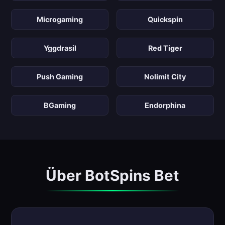
Microgaming
Quickspin
Yggdrasil
Red Tiger
Push Gaming
Nolimit City
BGaming
Endorphina
Über BotSpins Bet