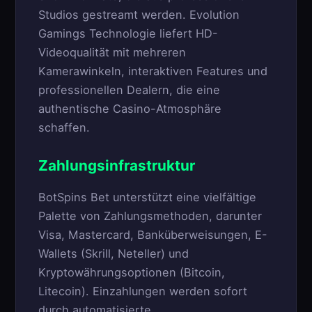
Studios gestreamt werden. Evolution
Gamings Technologie liefert HD-
Videoqualität mit mehreren
Kamerawinkeln, interaktiven Features und
professionellen Dealern, die eine
authentische Casino-Atmosphäre
schaffen.
Zahlungsinfrastruktur
BotSpins Bet unterstützt eine vielfältige
Palette von Zahlungsmethoden, darunter
Visa, Mastercard, Banküberweisungen, E-
Wallets (Skrill, Neteller) und
Kryptowährungsoptionen (Bitcoin,
Litecoin). Einzahlungen werden sofort
durch automatisierte