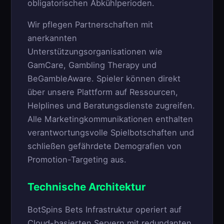
obligatorischen Abkühlperioden.
Wir pflegen Partnerschaften mit
anerkannten
Unterstützungsorganisationen wie
GamCare, Gambling Therapy und
BeGambleAware. Spieler können direkt
über unsere Plattform auf Ressourcen,
Helplines und Beratungsdienste zugreifen.
Alle Marketingkommunikationen enthalten
verantwortungsvolle Spielbotschaften und
schließen gefährdete Demografien von
Promotion-Targeting aus.
Technische Architektur
BotSpins Bets Infrastruktur operiert auf
Cloud-basierten Servern mit redundanten