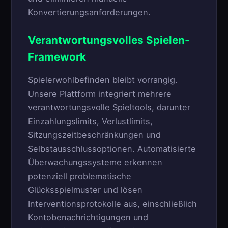
Konvertierungsanforderungen.
Verantwortungsvolles Spielen-
Framework
Spielerwohlbefinden bleibt vorrangig.
Unsere Plattform integriert mehrere
verantwortungsvolle Spieltools, darunter
Einzahlungslimits, Verlustlimits,
Sitzungszeitbeschränkungen und
Selbstausschlussoptionen. Automatisierte
Überwachungssysteme erkennen
potenziell problematische
Glücksspielmuster und lösen
Interventionsprotokolle aus, einschließlich
Kontobenachrichtigungen und