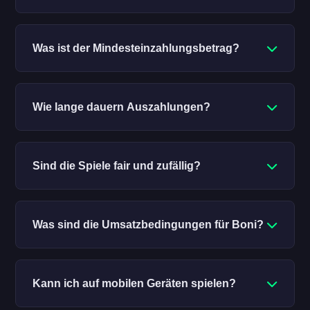
Was ist der Mindesteinzahlungsbetrag?
Wie lange dauern Auszahlungen?
Sind die Spiele fair und zufällig?
Was sind die Umsatzbedingungen für Boni?
Kann ich auf mobilen Geräten spielen?