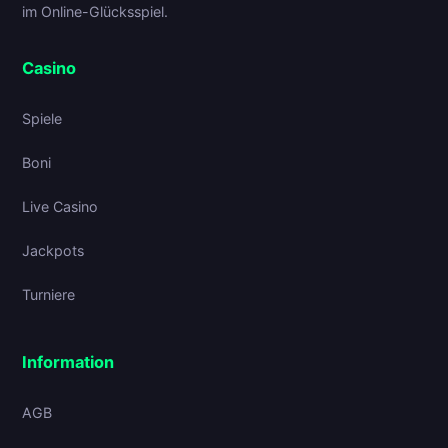
im Online-Glücksspiel.
Casino
Spiele
Boni
Live Casino
Jackpots
Turniere
Information
AGB