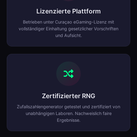
Lizenzierte Plattform
Betrieben unter Curaçao eGaming-Lizenz mit
vollständiger Einhaltung gesetzlicher Vorschriften
und Aufsicht.
Zertifizierter RNG
Zufallszahlengenerator getestet und zertifiziert von
unabhängigen Laboren. Nachweislich faire
Ergebnisse.