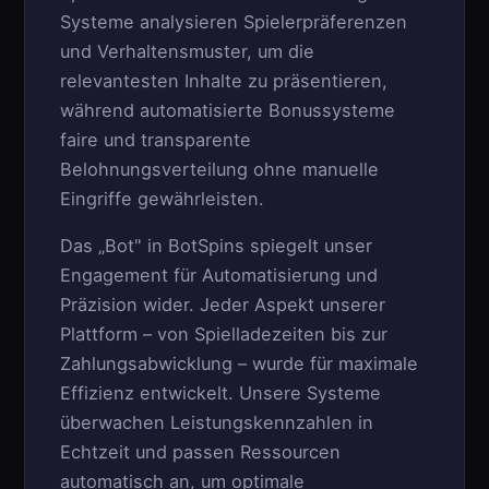
Systeme analysieren Spielerpräferenzen
und Verhaltensmuster, um die
relevantesten Inhalte zu präsentieren,
während automatisierte Bonussysteme
faire und transparente
Belohnungsverteilung ohne manuelle
Eingriffe gewährleisten.
Das „Bot" in BotSpins spiegelt unser
Engagement für Automatisierung und
Präzision wider. Jeder Aspekt unserer
Plattform – von Spielladezeiten bis zur
Zahlungsabwicklung – wurde für maximale
Effizienz entwickelt. Unsere Systeme
überwachen Leistungskennzahlen in
Echtzeit und passen Ressourcen
automatisch an, um optimale