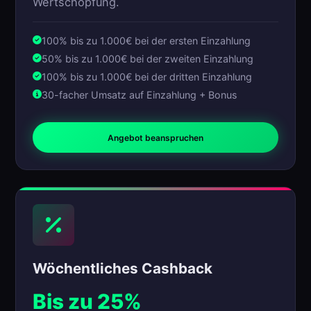
Wertschöpfung.
100% bis zu 1.000€ bei der ersten Einzahlung
50% bis zu 1.000€ bei der zweiten Einzahlung
100% bis zu 1.000€ bei der dritten Einzahlung
30-facher Umsatz auf Einzahlung + Bonus
Angebot beanspruchen
Wöchentliches Cashback
Bis zu 25%