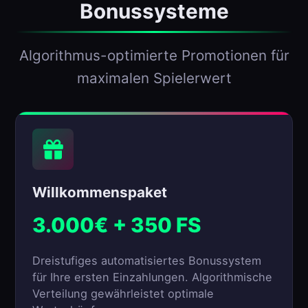
Bonussysteme
Algorithmus-optimierte Promotionen für
maximalen Spielerwert
Willkommenspaket
3.000€ + 350 FS
Dreistufiges automatisiertes Bonussystem
für Ihre ersten Einzahlungen. Algorithmische
Verteilung gewährleistet optimale