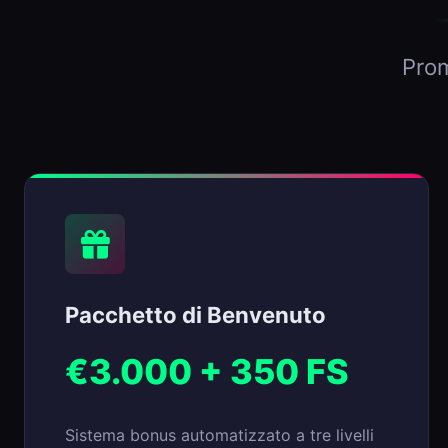
Prom
Pacchetto di Benvenuto
€3.000 + 350 FS
Sistema bonus automatizzato a tre livelli