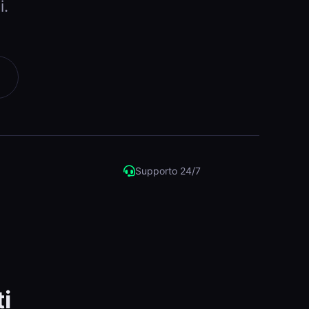
i.
Supporto 24/7
i