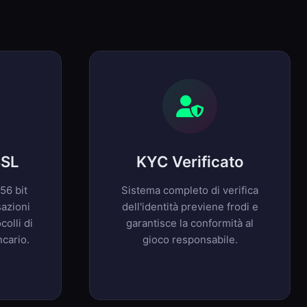
SSL
KYC Verificato
56 bit
Sistema completo di verifica
sazioni
dell'identità previene frodi e
colli di
garantisce la conformità al
ncario.
gioco responsabile.