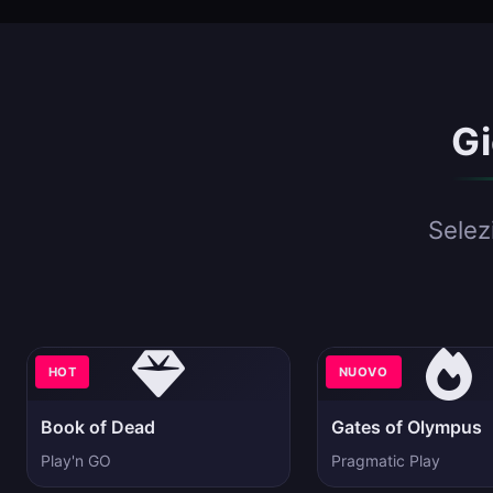
Gi
Selez
HOT
NUOVO
Book of Dead
Gates of Olympus
Play'n GO
Pragmatic Play