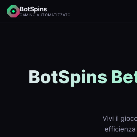
BotSpins
GAMING AUTOMATIZZATO
BotSpins Bet
Vivi il gi
efficienza