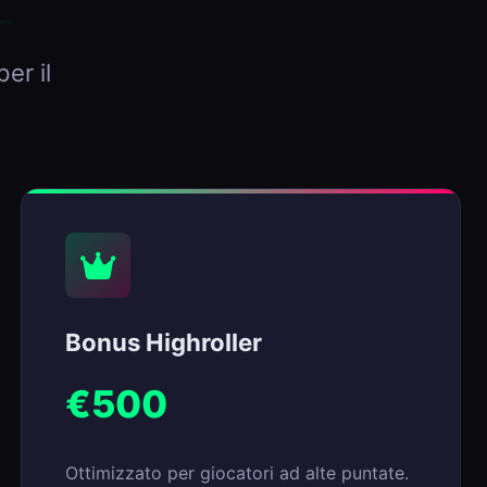
er il
Bonus Highroller
€500
Ottimizzato per giocatori ad alte puntate.