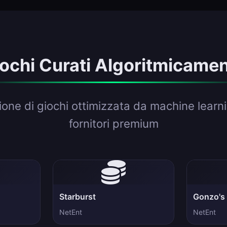
ochi Curati Algoritmicame
ione di giochi ottimizzata da machine learn
fornitori premium
Starburst
Gonzo's
NetEnt
NetEnt